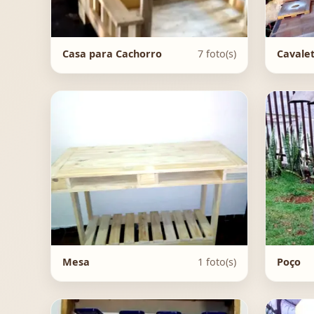
Casa para Cachorro
7 foto(s)
Cavale
Mesa
1 foto(s)
Poço