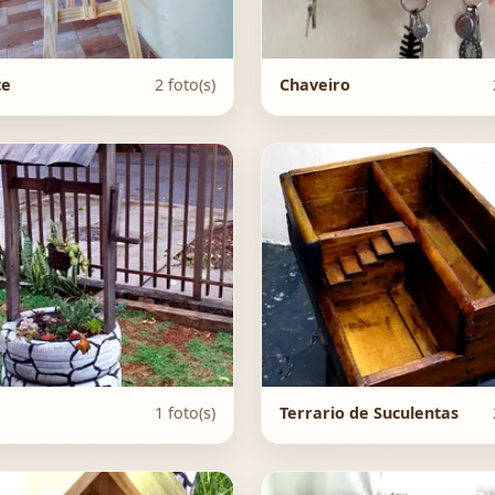
te
2 foto(s)
Chaveiro
1 foto(s)
Terrario de Suculentas