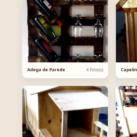
Adega de Parede
4 foto(s)
Capeli