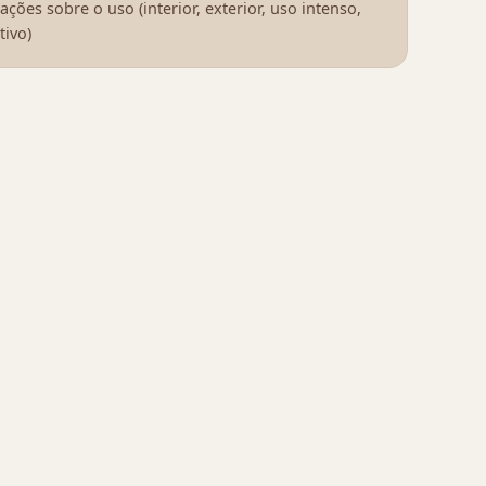
ções sobre o uso (interior, exterior, uso intenso,
tivo)